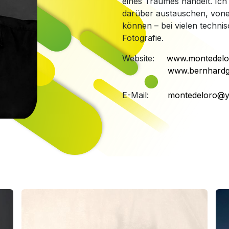
eines Traumes handelt. Ich
darüber austauschen, vone
können – bei vielen techni
Fotografie.
Website: ​
www.montedelo
www.bernhardgo
E-Mail:
montedeloro@